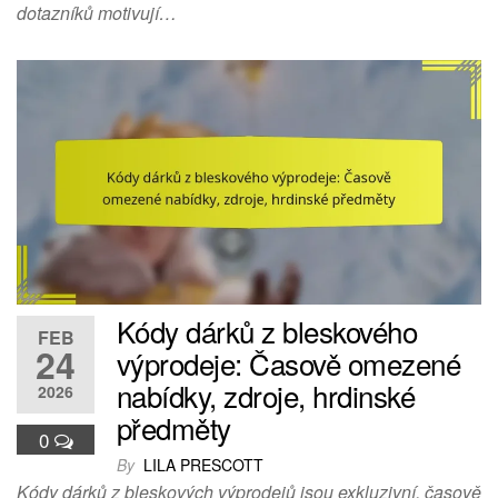
dotazníků motivují…
Kódy dárků z bleskového
FEB
24
výprodeje: Časově omezené
nabídky, zdroje, hrdinské
2026
předměty
0
By
LILA PRESCOTT
Kódy dárků z bleskových výprodejů jsou exkluzivní, časově