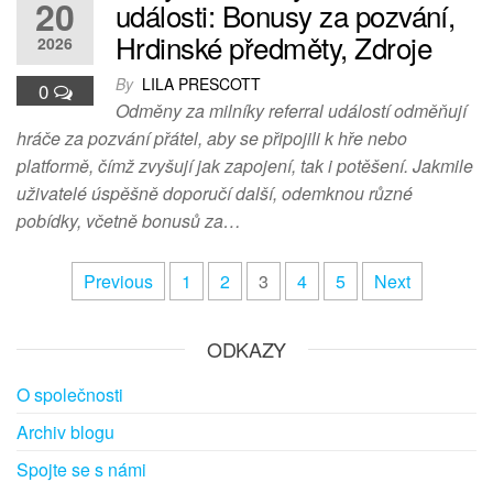
20
události: Bonusy za pozvání,
Hrdinské předměty, Zdroje
2026
By
LILA PRESCOTT
0
Odměny za milníky referral událostí odměňují
hráče za pozvání přátel, aby se připojili k hře nebo
platformě, čímž zvyšují jak zapojení, tak i potěšení. Jakmile
uživatelé úspěšně doporučí další, odemknou různé
pobídky, včetně bonusů za…
Posts
Previous
1
2
3
4
5
Next
pagination
ODKAZY
O společnosti
Archiv blogu
Spojte se s námi