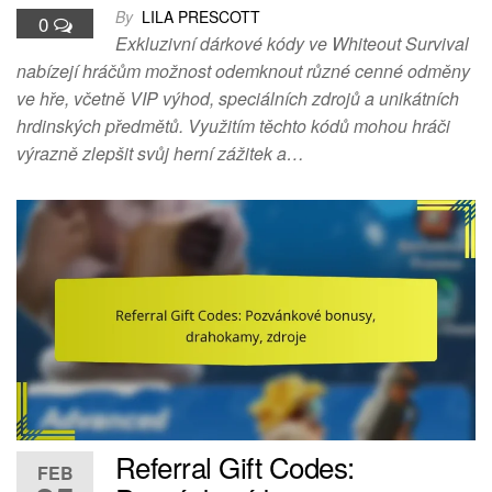
By
LILA PRESCOTT
0
Exkluzivní dárkové kódy ve Whiteout Survival
nabízejí hráčům možnost odemknout různé cenné odměny
ve hře, včetně VIP výhod, speciálních zdrojů a unikátních
hrdinských předmětů. Využitím těchto kódů mohou hráči
výrazně zlepšit svůj herní zážitek a…
Referral Gift Codes:
FEB