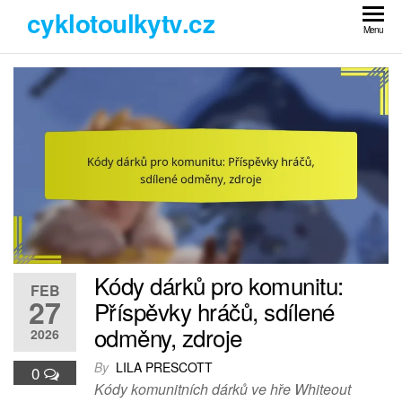
Skip
cyklotoulkytv.cz
to
Menu
the
content
Kódy dárků pro komunitu:
FEB
27
Příspěvky hráčů, sdílené
odměny, zdroje
2026
By
LILA PRESCOTT
0
Kódy komunitních dárků ve hře Whiteout