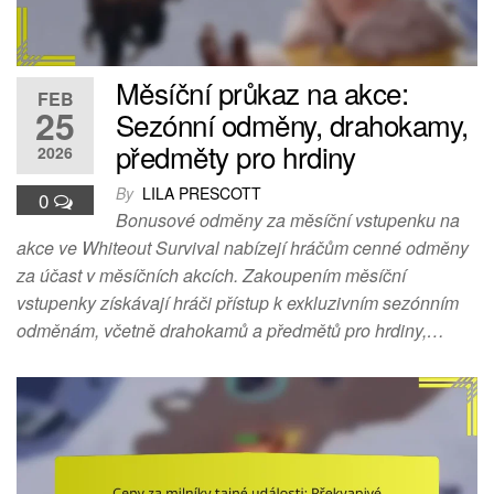
Měsíční průkaz na akce:
FEB
25
Sezónní odměny, drahokamy,
předměty pro hrdiny
2026
By
LILA PRESCOTT
0
Bonusové odměny za měsíční vstupenku na
akce ve Whiteout Survival nabízejí hráčům cenné odměny
za účast v měsíčních akcích. Zakoupením měsíční
vstupenky získávají hráči přístup k exkluzivním sezónním
odměnám, včetně drahokamů a předmětů pro hrdiny,…