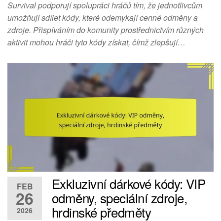
Survival podporují spolupráci hráčů tím, že jednotlivcům
umožňují sdílet kódy, které odemykají cenné odměny a
zdroje. Přispíváním do komunity prostřednictvím různých
aktivit mohou hráči tyto kódy získat, čímž zlepšují…
Exkluzivní dárkové kódy: VIP
FEB
26
odměny, speciální zdroje,
hrdinské předměty
2026