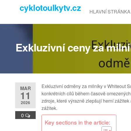
Skip
cyklotoulkytv.cz
to
HLAVNÍ STRÁNKA
the
content
Exkluzivní ceny za miln
Exkluzivní odměny za milníky v Whiteout Su
MAR
11
konkrétních cílů během časově omezených 
zdroje, které výrazně zlepšují herní zážite
2026
zážitek.
0
Key sections in the article: