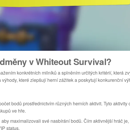
odměny v Whiteout Survival?
ním konkrétních milníků a splněním určitých kritérií, která zvy
a výhody, které zlepšují herní zážitek a poskytují konkurenční v
očet bodů prostřednictvím různých herních aktivit. Tyto aktivity
ákupů ve hře.
 aby maximalizovali své nasbírání bodů. Čím aktivnější hráč je, t
P status.