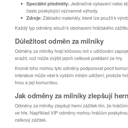
Speciální předměty:
Jedinečné vybavení nebo sbě
často poskytující významné výhody.
Zdroje:
Základní materiály, které lze použít k výro
Každý typ odměny slouží k obohacení hráčského zážitku, c
Důležitost odměn za milníky
Odměny za milníky hrají klíčovou roli v udržování zapoj
snažit, což může zvýšit jejich celkové potěšení ze hry.
Kromě toho mohou tyto odměny podporovat pocit komunity,
interakce může vést k vyšším mírám udržení, protože hrá
hrou a její komunitou.
Jak odměny za milníky zlepšují hern
Odměny za milníky zlepšují herní zážitek tím, že hráčů
ve hře. Například VIP odměny mohou hráčům poskytnout p
celkový zážitek.