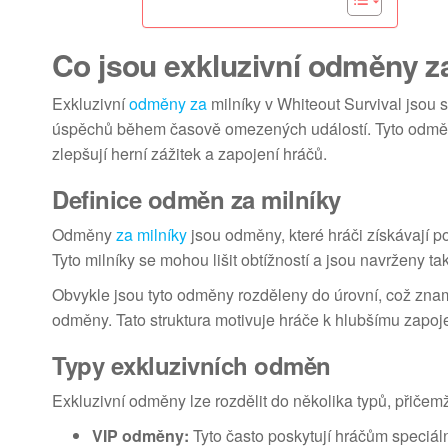
Co jsou exkluzivní odměny za
Exkluzivní
odměny za
milníky v Whiteout Survival jsou 
úspěchů během časově omezených událostí. Tyto odměn
zlepšují herní zážitek a zapojení hráčů.
Definice odměn za milníky
Odměny
za milníky
jsou odměny, které hráči získávají p
Tyto milníky se mohou lišit obtížností a jsou navrženy ta
Obvykle jsou tyto odměny rozděleny do úrovní, což zname
odměny. Tato struktura motivuje hráče k hlubšímu zapoje
Typy exkluzivních odměn
Exkluzivní odměny lze rozdělit do několika typů, přičem
VIP odměny:
Tyto často poskytují hráčům speciáln