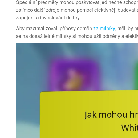
Speciální předměty mohou poskytovat jedinečné schopnos
zatímco další zdroje mohou pomoci efektivněji budovat a 
zapojeni a investováni do hry.
Aby maximalizovali přínosy odměn
za milníky
, měli by 
se na dosažitelné milníky si mohou užít odměny a efektiv