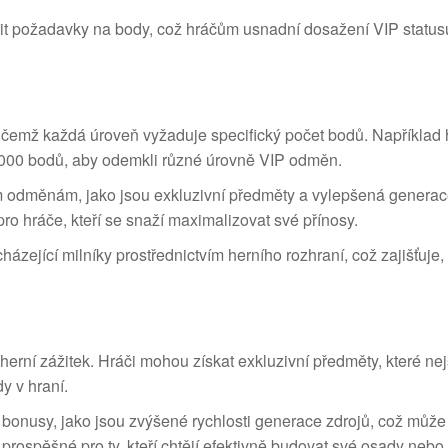
it požadavky na body, což hráčům usnadní dosažení VIP statu
řičemž každá úroveň vyžaduje specifický počet bodů. Například 
 000 bodů, aby odemkli různé úrovně VIP odměn.
ím odměnám, jako jsou exkluzivní předměty a vylepšená generac
o hráče, kteří se snaží maximalizovat své přínosy.
ázející milníky prostřednictvím herního rozhraní, což zajišťuje
herní zážitek. Hráči mohou získat exkluzivní předměty, které ne
y v hraní.
 bonusy, jako jsou zvýšené rychlosti generace zdrojů, což můž
 prospěšné pro ty, kteří chtějí efektivně budovat své osady nebo