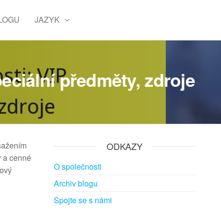
LOGU
JAZYK
eciální předměty, zdroje
osažením
ODKAZY
y a cenné
O společnosti
kový
Archiv blogu
Spojte se s námi