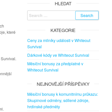
HLEDAT
Search
for:
ích
KATEGORIE
je, které
Ceny za milníky události v Whiteout
Survival
Dárkové kódy ve Whiteout Survival
 Survival.
Měsíční bonusy za předplatné v
Whiteout Survival
ennější
NEJNOVĚJŠÍ PŘÍSPĚVKY
Měsíční bonusy k komunitnímu průkazu:
Skupinové odměny, sdílené zdroje,
hrdinské předměty
mi.