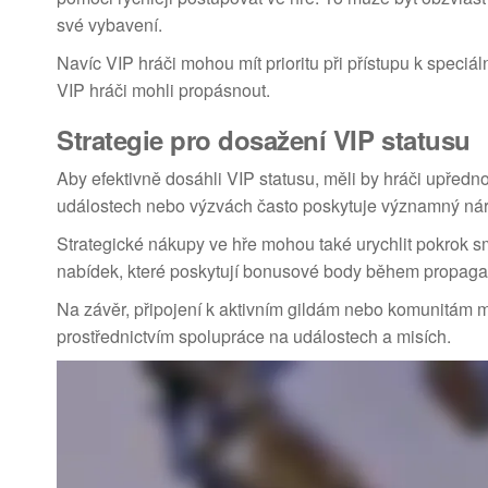
své vybavení.
Navíc VIP hráči mohou mít prioritu při přístupu k speciál
VIP hráči mohli propásnout.
Strategie pro dosažení VIP statusu
Aby efektivně dosáhli VIP statusu, měli by hráči upředno
událostech nebo výzvách často poskytuje významný nárů
Strategické nákupy ve hře mohou také urychlit pokrok s
nabídek, které poskytují bonusové body během propaga
Na závěr, připojení k aktivním gildám nebo komunitám můž
prostřednictvím spolupráce na událostech a misích.