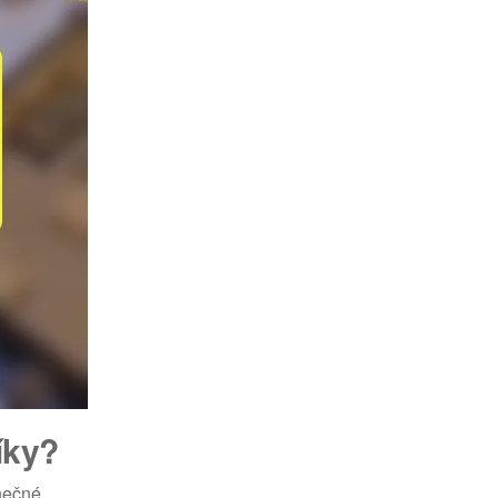
íky?
inečné