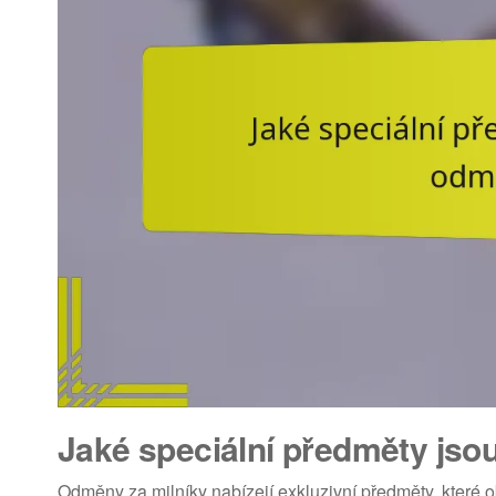
Jaké speciální předměty jsou
Odměny za milníky nabízejí exkluzivní předměty, které