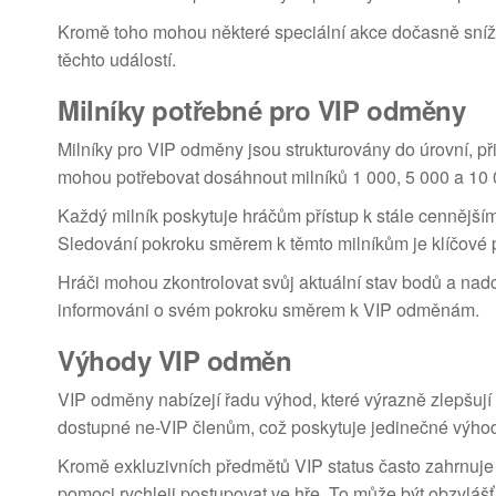
Kromě toho mohou některé speciální akce dočasně sníž
těchto událostí.
Milníky potřebné pro VIP odměny
Milníky pro VIP odměny jsou strukturovány do úrovní, p
mohou potřebovat dosáhnout milníků 1 000, 5 000 a 10
Každý milník poskytuje hráčům přístup k stále cennějš
Sledování pokroku směrem k těmto milníkům je klíčové pr
Hráči mohou zkontrolovat svůj aktuální stav bodů a nadch
informováni o svém pokroku směrem k VIP odměnám.
Výhody VIP odměn
VIP odměny nabízejí řadu výhod, které výrazně zlepšují 
dostupné ne-VIP členům, což poskytuje jedinečné výhod
Kromě exkluzivních předmětů VIP status často zahrnuje
pomoci rychleji postupovat ve hře. To může být obzvlášť