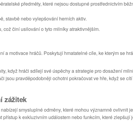
ratelské předměty, které nejsou dostupné prostřednictvím běž
bě, stavbě nebo vylepšování herních aktiv.
ož činí usilování o tyto milníky atraktivnějším.
ení a motivace hráčů. Poskytují hmatatelné cíle, ke kterým se h
 když hráči sdílejí své úspěchy a strategie pro dosažení milní
či jsou pravděpodobněji ochotni pokračovat ve hře, když se cítí
í zážitek
m nabízejí smysluplné odměny, které mohou významně ovlivnit je
řístup k exkluzivním událostem nebo funkcím, které zlepšují j