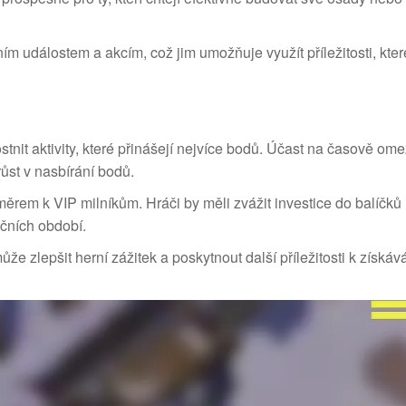
ním událostem a akcím, což jim umožňuje využít příležitosti, kter
stnit aktivity, které přinášejí nejvíce bodů. Účast na časově o
st v nasbírání bodů.
měrem k VIP milníkům. Hráči by měli zvážit investice do balíčků
čních období.
e zlepšit herní zážitek a poskytnout další příležitosti k získáv