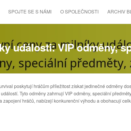
SPOJTE SE S NÁMI
O SPOLEČNOSTI
ARCHIV B
íky události: VIP odměny, sp
rvival poskytují hráčům příležitost získat jedinečné odměny d
událostí. Tyto odměny zahrnují VIP odměny, speciální předmět
k a zapojení hráčů, nabízejí konkurenční výhodu a obohacují cel