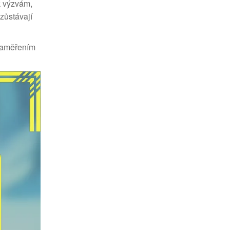
k výzvám,
 zůstávají
. Zaměřením