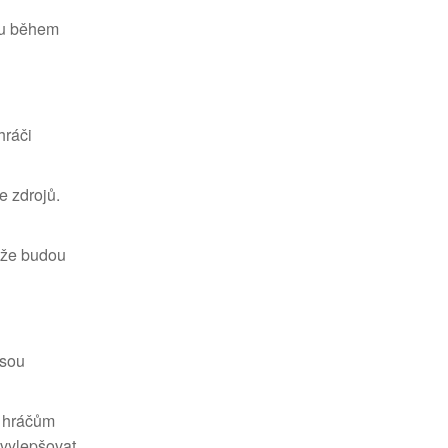
su během
hráči
e zdrojů.
, že budou
jsou
e hráčům
 vylepšovat