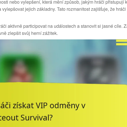
ti nebo vylepšení, která mění způsob, jakým hráči přistupují 
vylepšovat jejich základny. Tato rozmanitost zajišťuje, že hráči
hráči aktivně participovat na událostech a stanovit si jasné cíle
ně zlepšit svůj herní zážitek.