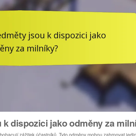
 k dispozici jako odměny za miln
 obohacují zážitek účastníků. Tyto odměny mohou zahrnovat jed