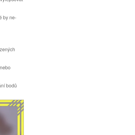
é by ne-
mezených
 nebo
ání bodů