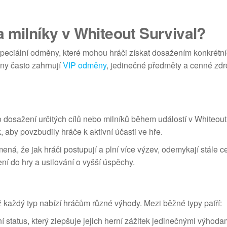
 milníky v Whiteout Survival?
speciální odměny, které mohou hráči získat dosažením konkrétn
y často zahrnují
VIP odměny
, jedinečné předměty a cenné zdro
o dosažení určitých cílů nebo milníků během událostí v Whiteout
k, aby povzbudily hráče k aktivní účasti ve hře.
ná, že jak hráči postupují a plní více výzev, odemykají stále c
ní do hry a usilování o vyšší úspěchy.
ž každý typ nabízí hráčům různé výhody. Mezi běžné typy patří:
í status, který zlepšuje jejich herní zážitek jedinečnými výhoda